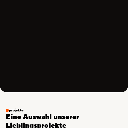
Kommunikation & Content
Wir erzählen, was eure Marke besonders macht – und
sorgen dafür, dass es gehört wird.
Text & Design
Storytelling
Kampagnen
Websites
projekte
Eine
Auswahl
unserer
Lieblingsprojekte