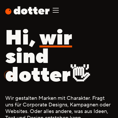
Hi,
wir
sind
dotter
👋
Wir
gestalten
Marken
mit
Charakter.
Fragt
uns
für
Corporate
Designs,
Kampagnen
oder
Websites.
Oder
alles
andere,
was
aus
Ideen,
Text
und
Design
entstehen
kann.