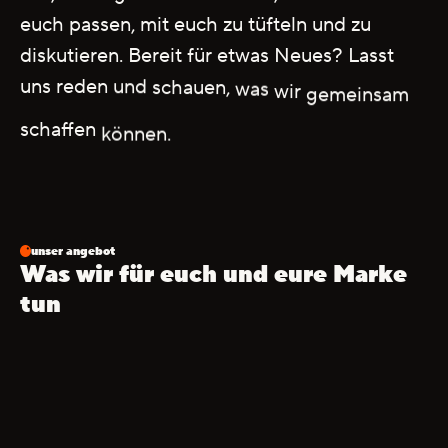
euch
passen,
mit
euch
zu
tüfteln
und
zu
diskutieren.
Bereit
für
etwas
Neues?
Lasst
uns
reden
und
schauen,
was
wir
gemeinsam
schaffen
können.
unser angebot
Was
wir
für
euch
und
eure
Marke
tun
Strategie & Konzeption 
Wir finden gemeinsam mit euch heraus, worauf es