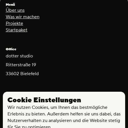
Menü
Über uns
Was wir machen
Projekte
Startpaket
Office
dotter studio
Ritterstraße 19
33602 Bielefeld
Kontakt
Cookie Einstellungen
hallo@dotter.studio
@Instagram
Wir nutzen Cookies, um Ihnen das bestmögliche
@LinkedIn
Erlebnis zu bieten. Außerdem helfen sie uns dabei, das
Nutzerverhalten zu analysieren und die Website stetig
für Sie zu optimieren.