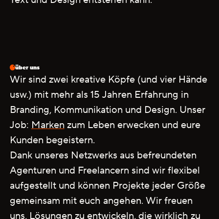
über uns
Wir
sind
zwei
kreative
Köpfe
(und
vier
Hände
usw.)
mit
mehr
als
15
Jahren
Erfahrung
in
Branding,
Kommunikation
und
Design.
Unser
Job:
Marken
zum
Leben
erwecken
und
eure
Kunden
begeistern.
Dank
unseres
Netzwerks
aus
befreundeten
Agenturen
und
Freelancern
sind
wir
flexibel
aufgestellt
und
können
Projekte
jeder
Größe
gemeinsam
mit
euch
angehen.
Wir
freuen
uns,
Lösungen
zu
entwickeln,
die
wirklich
zu